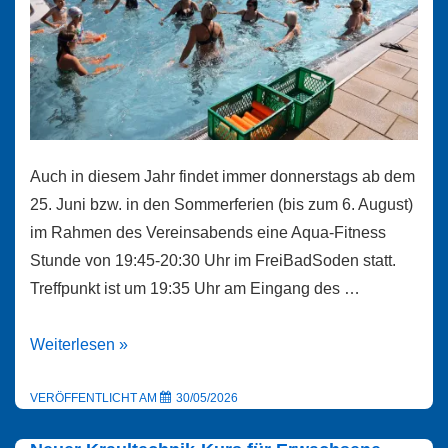
Auch in diesem Jahr findet immer donnerstags ab dem
25. Juni bzw. in den Sommerferien (bis zum 6. August)
im Rahmen des Vereinsabends eine Aqua-Fitness
Stunde von 19:45-20:30 Uhr im FreiBadSoden statt.
Treffpunkt ist um 19:35 Uhr am Eingang des …
Aqua-
Weiterlesen »
Fitness
für
VERÖFFENTLICHT AM
30/05/2026
ESSC-