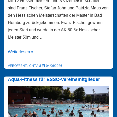
Mit 12 Hessenmeistern und 3 Vizemeisterschaften
sind Franz Fischer, Stefan John und Patrizia Maus von
den Hessischen Meisterschaften der Master in Bad
Homburg zurückgekommen. Franz Fischer gewann
jeden Start und wurde in der AK 80 5x Hessischer
Meister 50m und …
12
Weiterlesen »
Hessenmeister
bei
VERÖFFENTLICHT AM
04/06/2026
den
Aqua-Fitness für ESSC-Vereinsmitglieder
Mastermeisterschaften
in
Bad
Homburg