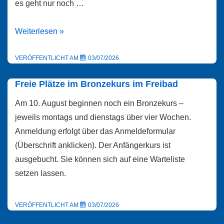
es geht nur noch …
AUSGEBUCHT!
Weiterlesen »
Zusätzlicher
Kraulkurs
VERÖFFENTLICHT AM
03/07/2026
für
Freie Plätze im Bronzekurs im Freibad
Erwachsene
Am 10. August beginnen noch ein Bronzekurs –
jeweils montags und dienstags über vier Wochen.
Anmeldung erfolgt über das Anmeldeformular
(Überschrift anklicken). Der Anfängerkurs ist
ausgebucht. Sie können sich auf eine Warteliste
setzen lassen.
VERÖFFENTLICHT AM
03/07/2026