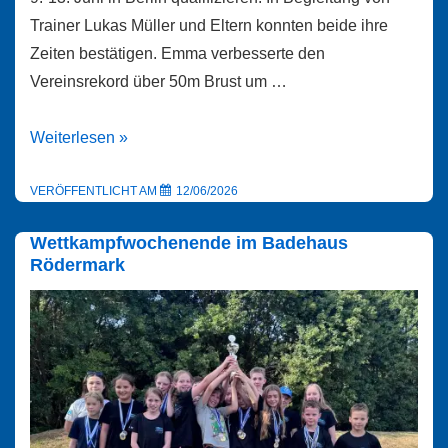
Trainer Lukas Müller und Eltern konnten beide ihre
Zeiten bestätigen. Emma verbesserte den
Vereinsrekord über 50m Brust um …
DJM
Weiterlesen »
Teilnahme
in
VERÖFFENTLICHT AM
12/06/2026
Berlin
Wettkampfwochenende im Badehaus
von
Rödermark
Emma
Rüter
und
Ben
Blasche