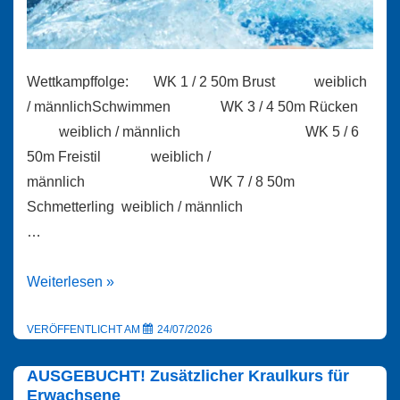
Wettkampffolge: WK 1 / 2 50m Brust weiblich
/ männlichSchwimmen WK 3 / 4 50m Rücken
weiblich / männlich WK 5 / 6
50m Freistil weiblich /
männlich WK 7 / 8 50m
Schmetterling weiblich / männlich
…
Stadtmeisterschaften
Weiterlesen »
im
Schwimmen
VERÖFFENTLICHT AM
24/07/2026
und
AUSGEBUCHT! Zusätzlicher Kraulkurs für
Wasserrutschen
Erwachsene