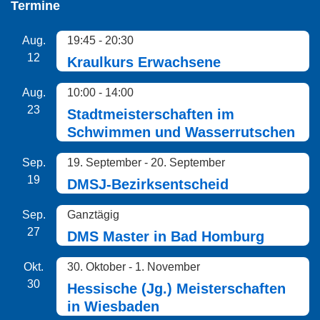
Termine
Aug.
19:45
-
20:30
12
Kraulkurs Erwachsene
Aug.
10:00
-
14:00
23
Stadtmeisterschaften im
Schwimmen und Wasserrutschen
Sep.
19. September
-
20. September
19
DMSJ-Bezirksentscheid
Sep.
Ganztägig
27
DMS Master in Bad Homburg
Okt.
30. Oktober
-
1. November
30
Hessische (Jg.) Meisterschaften
in Wiesbaden