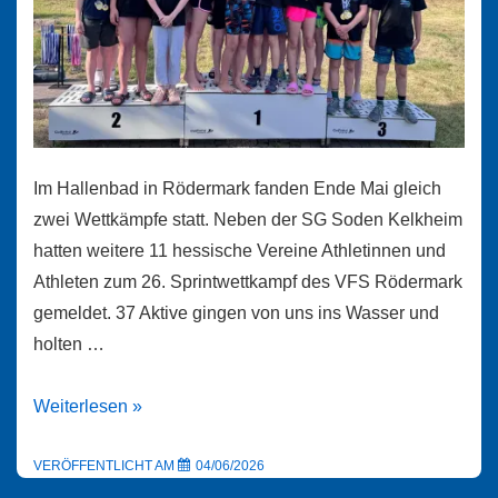
Im Hallenbad in Rödermark fanden Ende Mai gleich
zwei Wettkämpfe statt. Neben der SG Soden Kelkheim
hatten weitere 11 hessische Vereine Athletinnen und
Athleten zum 26. Sprintwettkampf des VFS Rödermark
gemeldet. 37 Aktive gingen von uns ins Wasser und
holten …
Wettkampfwochenende
Weiterlesen »
im
Badehaus
VERÖFFENTLICHT AM
04/06/2026