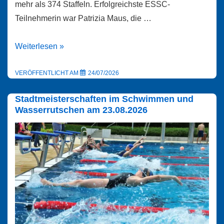
mehr als 374 Staffeln. Erfolgreichste ESSC-
Teilnehmerin war Patrizia Maus, die …
Patrizia
Weiterlesen »
Maus
Deutsche
VERÖFFENTLICHT AM
24/07/2026
Vizemeisterin
Stadtmeisterschaften im Schwimmen und
Wasserrutschen am 23.08.2026