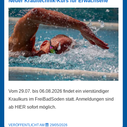
Neuer Kraultechnik-Kurs für Erwachsene
Vereinsmitglieder
Vom 29.07. bis 06.08.2026 findet ein vierstündiger
Kraulkurs im FreiBadSoden statt. Anmeldungen sind
ab HIER sofort möglich.
VERÖFFENTLICHT AM
29/05/2026