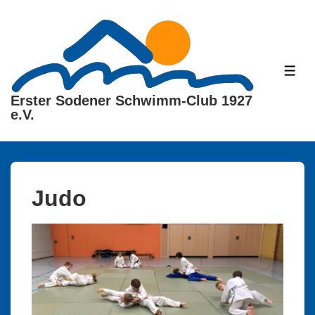
↓
Zum
Inhalt
ME
Erster Sodener Schwimm-Club 1927
e.V.
Judo