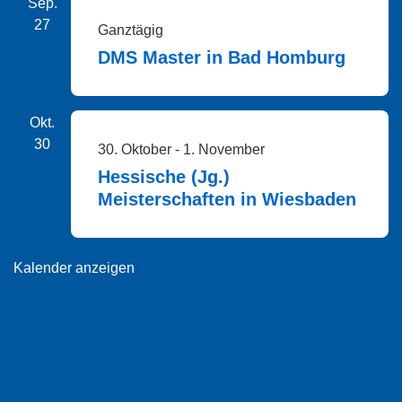
Sep.
27
Ganztägig
DMS Master in Bad Homburg
Okt.
30
30. Oktober
-
1. November
Hessische (Jg.)
Meisterschaften in Wiesbaden
Kalender anzeigen
Copyright © 2026 Erster Sodener Schwimm-Club 1927 e.V.