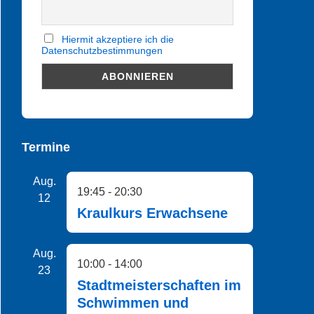
Hiermit akzeptiere ich die
Datenschutzbestimmungen
Termine
Aug.
19:45
-
20:30
12
Kraulkurs Erwachsene
Aug.
10:00
-
14:00
23
Stadtmeisterschaften im
Schwimmen und