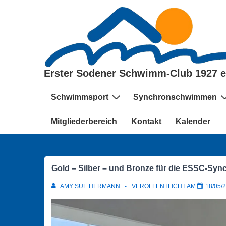
↓
Zum
Inhalt
Erster Sodener Schwimm-Club 1927 e
Hauptnavigation
Schwimmsport
Synchronschwimmen
Mitgliederbereich
Kontakt
Kalender
Gold – Silber – und Bronze für die ESSC-Syn
AMY SUE HERMANN
VERÖFFENTLICHT AM
18/05/