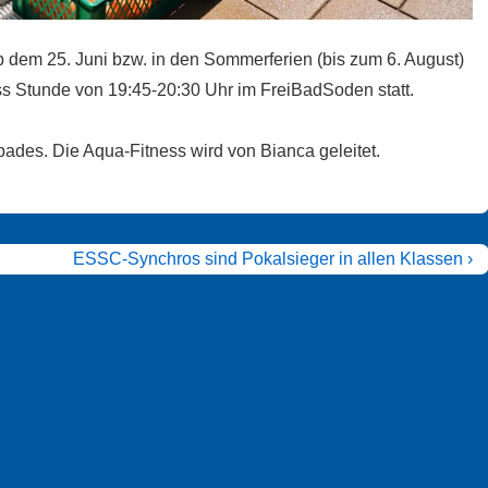
 dem 25. Juni bzw. in den Sommerferien (bis zum 6. August)
 Stunde von 19:45-20:30 Uhr im FreiBadSoden statt.
bades. Die Aqua-Fitness wird von Bianca geleitet.
Nächster
ESSC-Synchros sind Pokalsieger in allen Klassen ›
Beitrag
ist