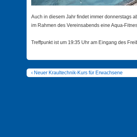
Auch in diesem Jahr findet immer donnerstags ab
im Rahmen des Vereinsabends eine Aqua-Fitness
Treffpunkt ist um 19:35 Uhr am Eingang des Frei
Beitragsnavigation
Vorheriger
‹ Neuer Kraultechnik-Kurs für Erwachsene
Beitrag
ist