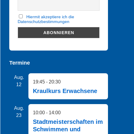
Hiermit akzeptiere ich die
Datenschutzbestimmungen
Termine
Aug.
19:45
-
20:30
12
Kraulkurs Erwachsene
Aug.
10:00
-
14:00
23
Stadtmeisterschaften im
Schwimmen und