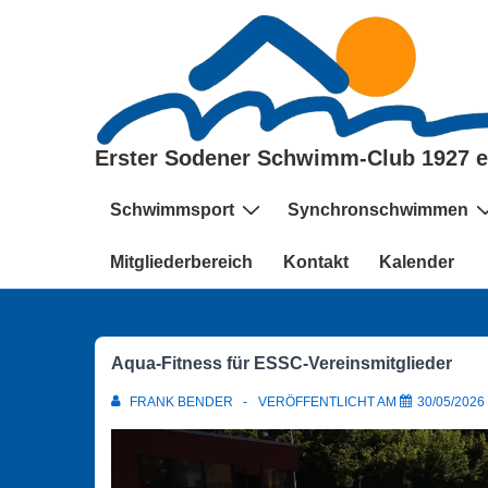
↓
Zum
Inhalt
Erster Sodener Schwimm-Club 1927 e
Hauptnavigation
Schwimmsport
Synchronschwimmen
Mitgliederbereich
Kontakt
Kalender
Aqua-Fitness für ESSC-Vereinsmitglieder
FRANK BENDER
VERÖFFENTLICHT AM
30/05/2026