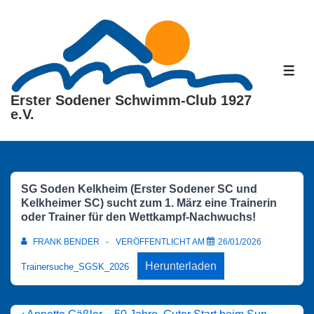
↓
Zum
Inhalt
ME
Erster Sodener Schwimm-Club 1927
e.V.
SG Soden Kelkheim (Erster Sodener SC und
Kelkheimer SC) sucht zum 1. März eine Trainerin
oder Trainer für den Wettkampf-Nachwuchs!
FRANK BENDER
VERÖFFENTLICHT AM
26/01/2026
Herunterladen
Trainersuche_SGSK_2026
Beitragsnavigation
Vorheriger
Nächster